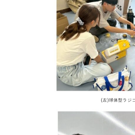
(左)球体型ラ