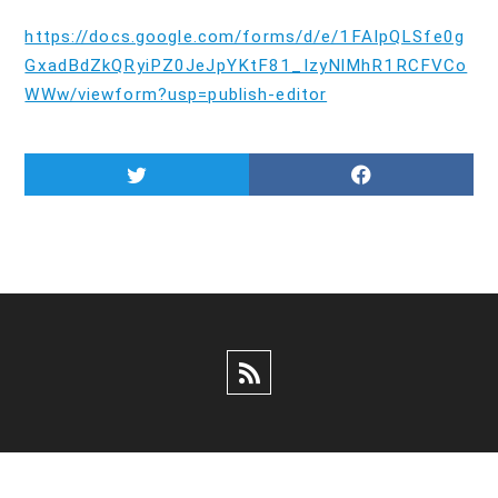
https://docs.google.com/forms/d/e/1FAIpQLSfe0g
GxadBdZkQRyiPZ0JeJpYKtF81_IzyNlMhR1RCFVCo
WWw/viewform?usp=publish-editor