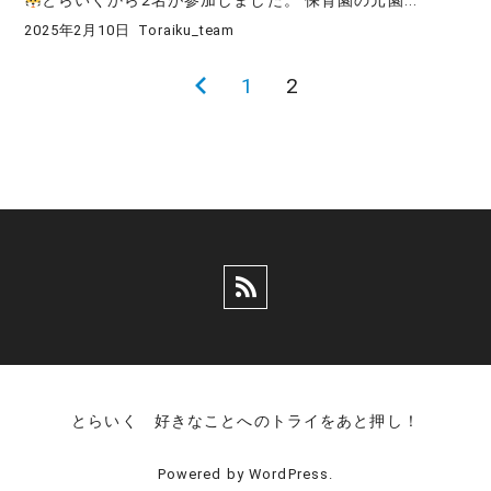
とらいくから2名が参加しました。 保育園の元園...
2025年2月10日
Toraiku_team
投
前
1
2
稿
の
の
ペ
ペ
ー
ー
ジ
ジ
送
り
とらいく 好きなことへのトライをあと押し！
Powered by WordPress.